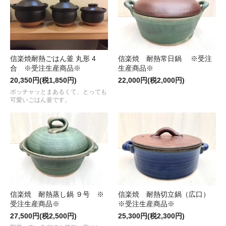
信楽焼耐熱ごはん釜 丸形 4
信楽焼 耐熱常日鍋 ※受注
合 ※受注生産商品※
生産商品※
20,350円(税1,850円)
22,000円(税2,000円)
ポッチャッとまあるくて、とっても
可愛いごはん釜です。
信楽焼 耐熱蒸し鍋 ９号 ※
信楽焼 耐熱切立鍋（広口）
受注生産商品※
※受注生産商品※
27,500円(税2,500円)
25,300円(税2,300円)