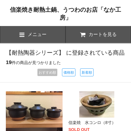
信楽焼き耐熱土鍋、うつわのお店「なか工
房」
メニュー
カートを見る
【耐熱陶器シリーズ】 に登録されている商品
19
件の商品が見つかりました
おすすめ順
価格順
新着順
信楽焼 水コンロ（8寸）
SOLD OUT