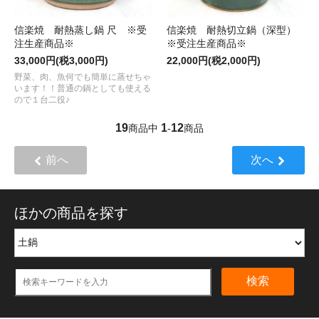
信楽焼 耐熱蒸し鍋 尺 ※受
信楽焼 耐熱切立鍋（深型）
注生産商品※
※受注生産商品※
33,000円(税3,000円)
22,000円(税2,000円)
野菜、肉、魚何でも簡単に蒸せちゃ
います！！普通の鍋としても使える
ので１台二役♪
19
1
12
商品中
-
商品
前へ
次へ
ほかの商品を探す
検索