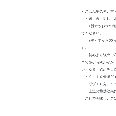
～ごはん釜の使い方
・米１合に対し、水
※新米やお米の種類
てください。
※洗ってから30分
す。
・初めより強火でO
まで多少時間がかか
いわゆる「始めチョ
・９～１０分ほどで
・必ず１０分～１
・土釜の蓄熱効果に
これで美味しいごは