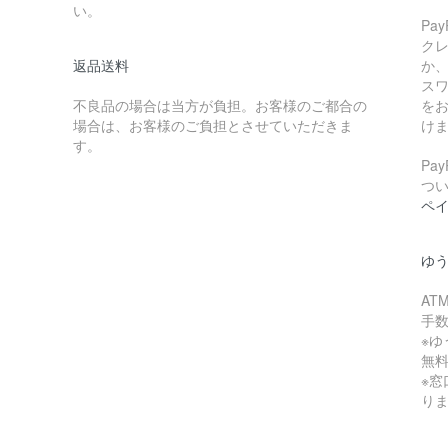
い。
Pa
ク
返品送料
か
ス
不良品の場合は当方が負担。お客様のご都合の
を
場合は、お客様のご負担とさせていただきま
け
す。
Pa
つ
ペ
ゆ
A
手
※
無
※
り