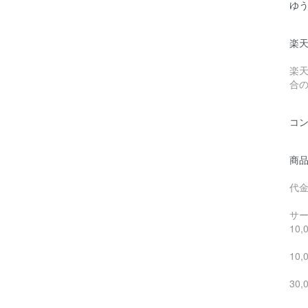
ゆ
楽
楽
合
コ
商
代
サ
1
10
30