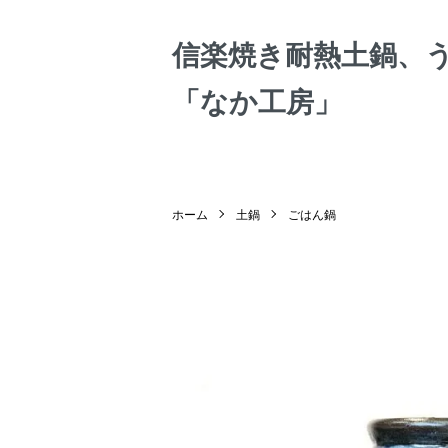
信楽焼き耐熱土鍋、
「なか工房」
ホーム
土鍋
ごはん鍋