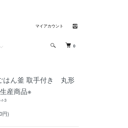
マイアカウント
0
ごはん釜 取手付き 丸形
生産商品※
-r-3
00円)