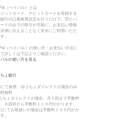
yPal（ペイパル）とは
レジットカード、デビットカードを登録する
、銀行の口座振替設定を行うだけで、IDとパ
ワードのみでの取引が可能に。お支払い情報
お店側に伝えることなく安全にご利用いただ
ます。
yPal（ペイパル）の使い方・お支払い方法に
いて詳しくは下記よりご確認ください。
イパルの使い方を見る
うちょ銀行
TMにて振替、ゆうちょダイレクトの場合のみ
数料無料
ゆうちょダイレクトの場合、月５回まで手数料
料、６回目から手数料１１０円かかります。
窓口にてお取扱いの場合は手数料１４０円かか
ます。